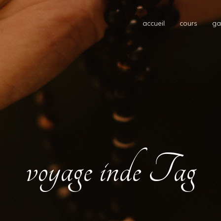
accueil
cours
ga
voyage inde Tag