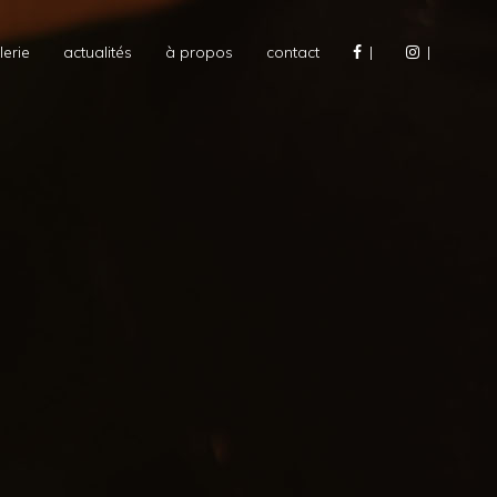
lerie
actualités
à propos
contact
|
|