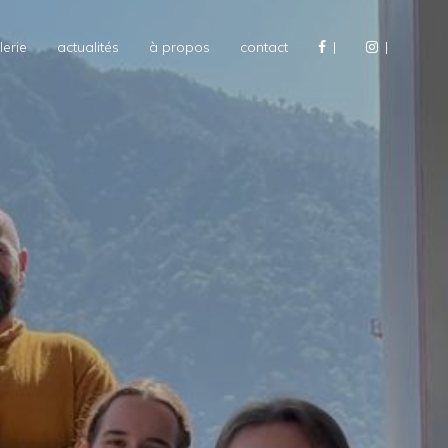
lerie
actualités
à propos
contact
|
|