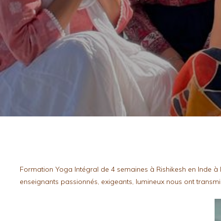
Formation Yoga Intégral de 4 semaines à Rishikesh en Inde à l’é
enseignants passionnés, exigeants, lumineux nous ont transmis 